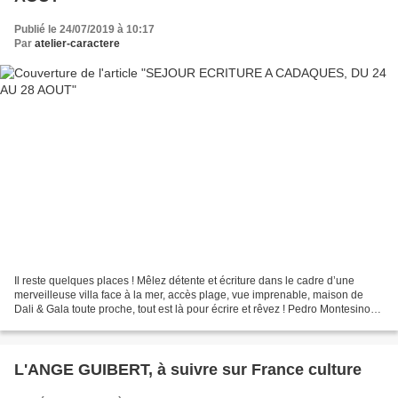
Publié le 24/07/2019 à 10:17
Par
atelier-caractere
Il reste quelques places ! Mêlez détente et écriture dans le cadre d’une
merveilleuse villa face à la mer, accès plage, vue imprenable, maison de
Dali & Gala toute proche, tout est là pour écrire et rêvez ! Pedro Montesinos
animera avec moi le WE du 24...
L'ANGE GUIBERT, à suivre sur France culture