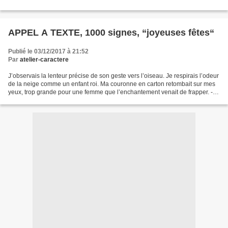
Nice, vous espère nombreux ! Avec tous...
APPEL A TEXTE, 1000 signes, “joyeuses fêtes“
Publié le 03/12/2017 à 21:52
Par
atelier-caractere
J’observais la lenteur précise de son geste vers l’oiseau. Je respirais l’odeur
de la neige comme un enfant roi. Ma couronne en carton retombait sur mes
yeux, trop grande pour une femme que l’enchantement venait de frapper. -
Je suis comme lui, je n’ai...