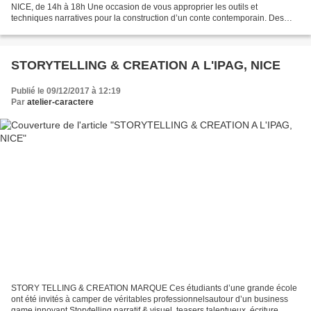
NICE, de 14h à 18h Une occasion de vous approprier les outils et
techniques narratives pour la construction d’un conte contemporain. Des
consignes vous seront proposées, pour explorer différents...
STORYTELLING & CREATION A L'IPAG, NICE
Publié le 09/12/2017 à 12:19
Par
atelier-caractere
STORY TELLING & CREATION MARQUE Ces étudiants d’une grande école
ont été invités à camper de véritables professionnelsautour d’un business
game innovant Storytelling narratif & visuel, teasers talentueux, écriture,