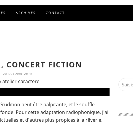
GES
ARCHIVES
CONTACT
, CONCERT FICTION
28 OCTOBRE 2019
y atelier-caractere
érudition peut être palpitante, et le souffle
onde. Pour cette adaptation radiophonique, j'ai
lictuelles et d'autres plus propices à la rêverie.