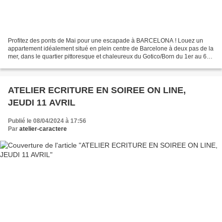
Profitez des ponts de Mai pour une escapade à BARCELONA ! Louez un
appartement idéalement situé en plein centre de Barcelone à deux pas de la
mer, dans le quartier pittoresque et chaleureux du Gotico/Born du 1er au 6
mai et d'autres we prolongés ! Pour...
ATELIER ECRITURE EN SOIREE ON LINE,
JEUDI 11 AVRIL
Publié le 08/04/2024 à 17:56
Par
atelier-caractere