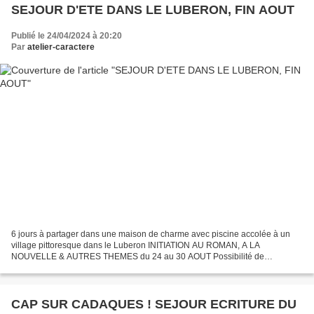
SEJOUR D'ETE DANS LE LUBERON, FIN AOUT
Publié le 24/04/2024 à 20:20
Par
atelier-caractere
6 jours à partager dans une maison de charme avec piscine accolée à un
village pittoresque dans le Luberon INITIATION AU ROMAN, A LA
NOUVELLE & AUTRES THEMES du 24 au 30 AOUT Possibilité de
règlement en 2 fois pour l'atelier. L'hébergement se règle lui...
CAP SUR CADAQUES ! SEJOUR ECRITURE DU