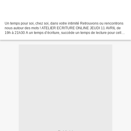
Un temps pour soi, chez soi, dans votre intimité Retrouvons ou rencontrons
nous autour des mots ! ATELIER ECRITURE ONLINE JEUDI 11 AVRIL de
19h à 21h30 A un temps d’écriture, succède un temps de lecture pour celles
et ceux qui veulent partager leur texte...