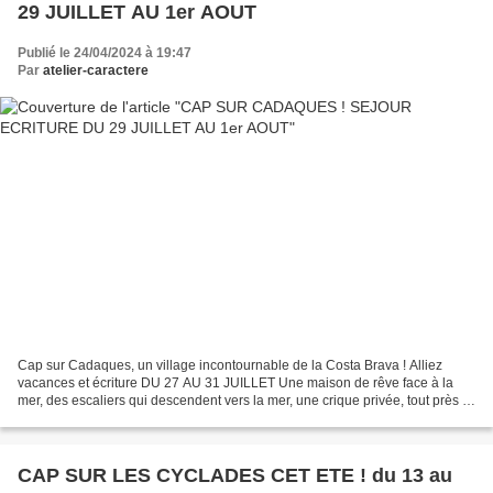
29 JUILLET AU 1er AOUT
Publié le 24/04/2024 à 19:47
Par
atelier-caractere
Cap sur Cadaques, un village incontournable de la Costa Brava ! Alliez
vacances et écriture DU 27 AU 31 JUILLET Une maison de rêve face à la
mer, des escaliers qui descendent vers la mer, une crique privée, tout près la
maison de Dali et Gala, l'immensité...
CAP SUR LES CYCLADES CET ETE ! du 13 au