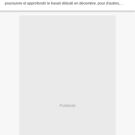
poursuivre et approfondir le travail débuté en décembre, pour d'autres,
approcher votre histoire familiale, vos ancêtres, s'en étonner,...
Publicité