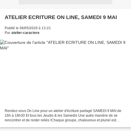
ATELIER ECRITURE ON LINE, SAMEDI 9 MAI
Publié le 08/05/2020 à 13:21
Par
atelier-caractere
Rendez-vous On Line pour un atelier d'écriture partagé SAMEDI 9 MAI de
16h à 18h30 Et tous les Jeudis & les Samedis Une autre manière de se
rencontrer et de rester reliés !Chaque groupe, chaleureux et pluriel est
composé de 7 à 10 personnes, initiés comme...