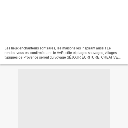
Les lieux enchanteurs sont rares, les maisons les inspirant aussi ! Le
rendez-vous est confirmé dans le VAR, côte et plages sauvages, villages
typiques de Provence seront du voyage SÉJOUR ÉCRITURE, CREATIVE
WRITING, INITIATION AU ROMAN & LA NOUVELLE BROCHURE...