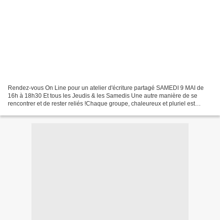
Rendez-vous On Line pour un atelier d'écriture partagé SAMEDI 9 MAI de
16h à 18h30 Et tous les Jeudis & les Samedis Une autre manière de se
rencontrer et de rester reliés !Chaque groupe, chaleureux et pluriel est
composé de 7 à 10 personnes, initiés comme...