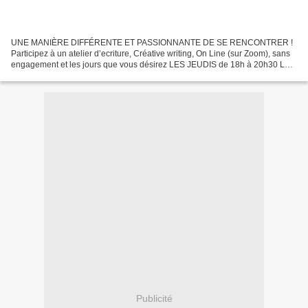
UNE MANIÈRE DIFFÉRENTE ET PASSIONNANTE DE SE RENCONTRER !
Participez à un atelier d’ecriture, Créative writing, On Line (sur Zoom), sans
engagement et les jours que vous désirez LES JEUDIS de 18h à 20h30 LES
SAMEDIS de 16h à 18h30 Les groupes sont déjà...
Publicité