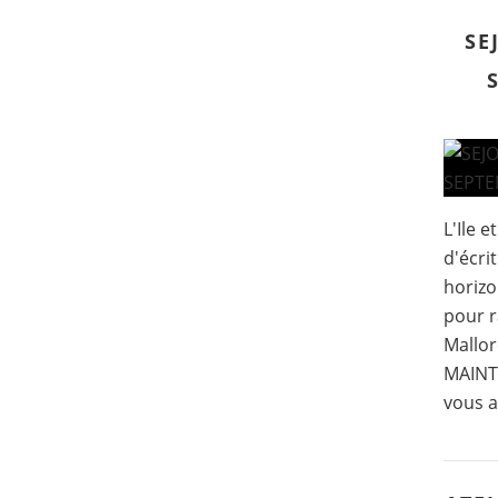
SE
L'Ile 
d'écri
horizo
pour r
Mallor
MAINTE
vous a