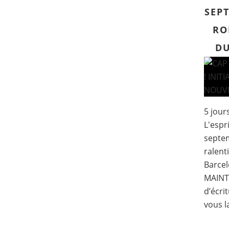
SEPT
RO
DU
5 jour
L'espr
septem
ralenti
Barcel
MAINT
d’écri
vous la