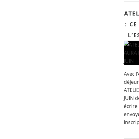
ATEL
: CE
L’E
Avec l’
déjeun
ATELI
JUIN d
écrire
envoyé
Inscri