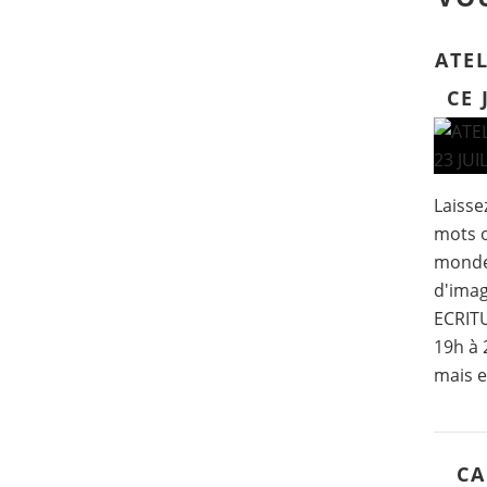
ATEL
CE 
Laissez
mots o
mondes
d'imag
ECRITU
19h à 
mais e
CA