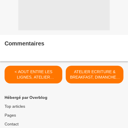
Commentaires
< AOUT ENTRE LES
ATELIER ECRITURE &
LIGNES, ATELIER
BREAKFAST, DIMANCHE 3
ECRITURE EN LIGNE EN
AOUT, vos chemins
SOIREE JEUDI 28 AOUT
d’écriture >
Hébergé par Overblog
Top articles
Pages
Contact