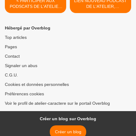
< PARTICIPER AUX
LIEN NOUVEAU PODCAST
PODSCATS DE L'ATELIER
DE L'ATELIER,
CARACTERE
L'ECRITURE EST UNE
AVENTURE, EN CAS
D'AMOUR >
Hébergé par Overblog
Top articles
Pages
Contact
Signaler un abus
C.G.U.
Cookies et données personnelles
Préférences cookies
Voir le profil de atelier-caractere sur le portail Overblog
Créer un blog sur Overblog
Créer un blog