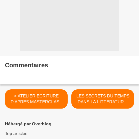
Commentaires
< ATELIER ECRITURE
LES SECRETS DU TEMPS
D'APRES MASTERCLASS
DANS LA LITTERATURE,
LITTERAIRES, SAMEDI 9
LES ARTS, LA VIE, PARIS,
MARS
samedi 27 avril, CÔTE
D'AZUR 18/19 MAI >
Hébergé par Overblog
Top articles