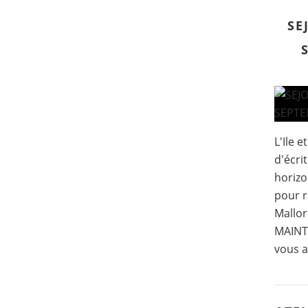
SE
L'Ile 
d'écri
horizo
pour r
Mallor
MAINTE
vous a