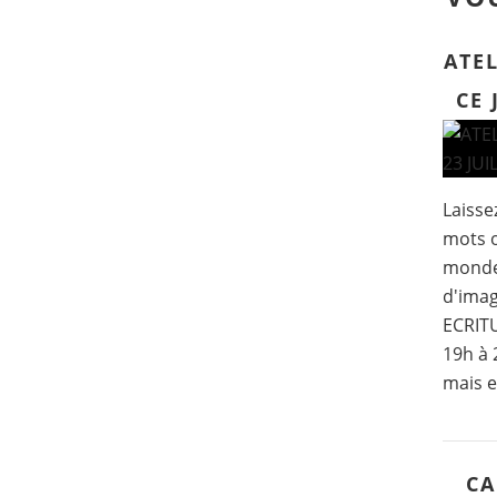
ATEL
CE 
Laissez
mots o
mondes
d'imag
ECRITU
19h à 
mais e
CA