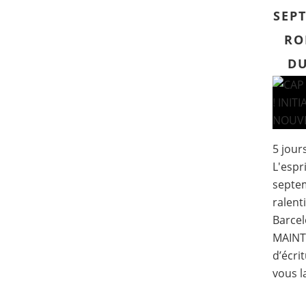
SEPT
RO
DU
5 jour
L'espr
septem
ralenti
Barcel
MAINT
d’écri
vous la