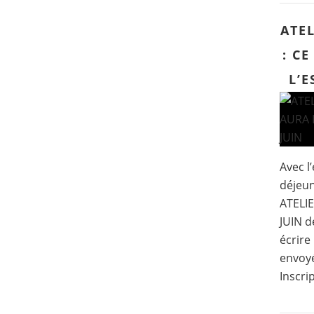
ATEL
: CE
L’E
Avec l’
déjeun
ATELI
JUIN d
écrire
envoyé
Inscri