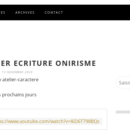
GES
ARCHIVES
CONTACT
IER ECRITURE ONIRISME
13 NOVEMBRE 2020
y atelier-caractere
 prochains jours
ps://www.youtube.com/watch?v=I6D6T798BQs