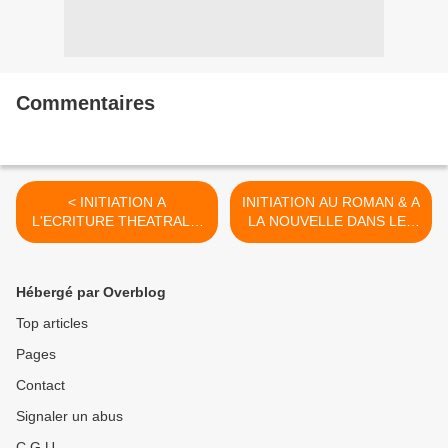
Commentaires
< INITIATION A
INITIATION AU ROMAN & A
L'ECRITURE THEATRALE,
LA NOUVELLE DANS LES
Mercredi 18 et/ou vendredi
CYCLADES, DU 8 au 15
20 avril 2018 à Nice
JUILLET >
Hébergé par Overblog
Top articles
Pages
Contact
Signaler un abus
C.G.U.