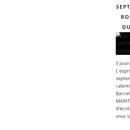
SEPT
RO
DU
5 jour
L'espr
septem
ralenti
Barcel
MAINT
d’écri
vous la