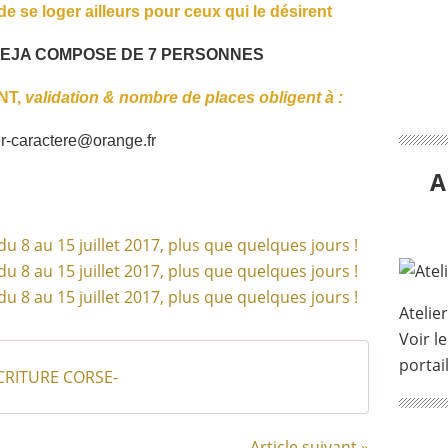
 de se loger ailleurs pour ceux qui le désirent
DEJA COMPOSE DE 7 PERSONNES
NT,
validation & nombre de places obligent à :
er-caractere@orange.fr
A
Atelie
Voir le
portai
́CRITURE CORSE-
Article suivant »