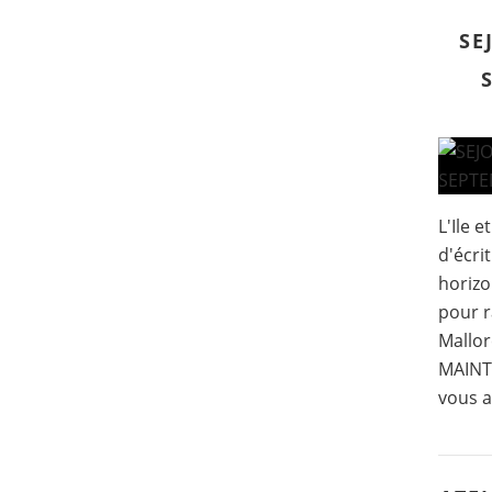
SE
L'Ile 
d'écri
horizo
pour r
Mallor
MAINTE
vous a