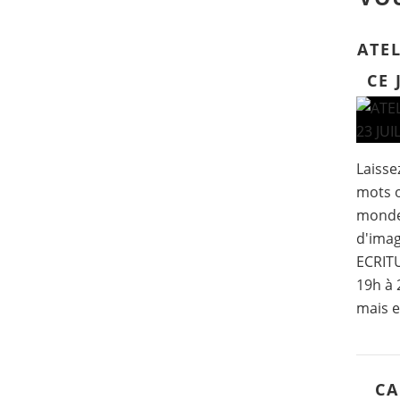
ATEL
CE 
Laissez
mots o
mondes
d'imag
ECRITU
19h à 
mais e
CA