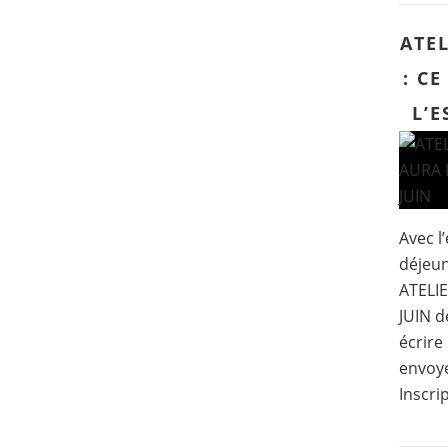
ATEL
: CE
L’E
Avec l’
déjeun
ATELI
JUIN d
écrire
envoyé
Inscri