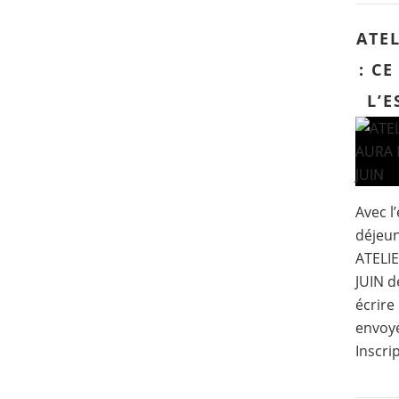
ATEL
: CE
L’E
Avec l’
déjeun
ATELI
JUIN d
écrire
envoyé
Inscri