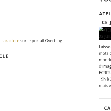
ATEL
CE 
r-caractere
sur le portail Overblog
Laissez
mots o
CLE
mondes
d'imag
ECRITU
19h à 
mais e
CA