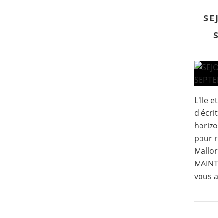
SE
L'Ile 
d'écri
horizo
pour r
Mallor
MAINTE
vous a