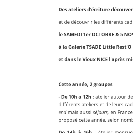
Des ateliers
d’écrit
ure découver
et de découvrir les différents c
le SAMEDI 1er OCTOBRE & 5 N
à la Galerie TSADE Little Rest'O
et dans le Vieux NICE l'après-mi
Cette année, 2 groupes
-
De 10h a 12h :
atelier autour de
différents ateliers et de leurs cad
end
mais aussi
séjours,
en France
proposé cette année, selon nomb
De 14h à 16h
: Atelier mensu