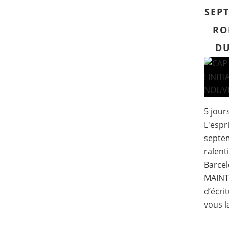
SEPT
RO
DU
5 jour
L'espr
septem
ralenti
Barcel
MAINT
d’écri
vous la