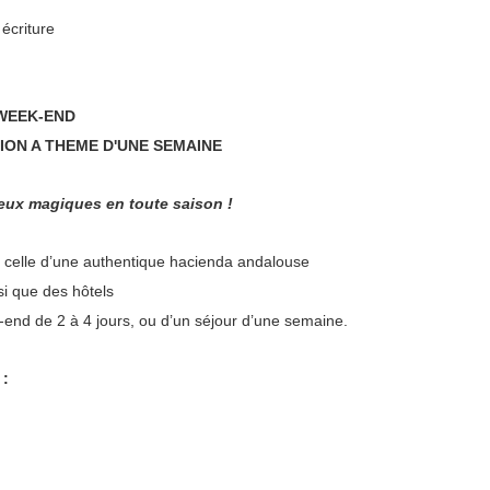
écriture
 WEEK-END
TION A THEME D'UNE SEMAINE
lieux magiques en toute saison !
 celle d’une authentique hacienda andalouse
si que des hôtels
-end de 2 à 4 jours, ou d’un séjour d’une semaine.
 :