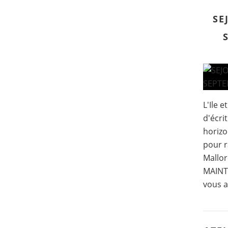
SE
L'Ile 
d'écri
horizo
pour r
Mallor
MAINTE
vous a