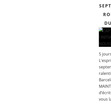
SEPT
RO
DU
5 jour
L'espr
septem
ralenti
Barcel
MAINT
d’écri
vous la