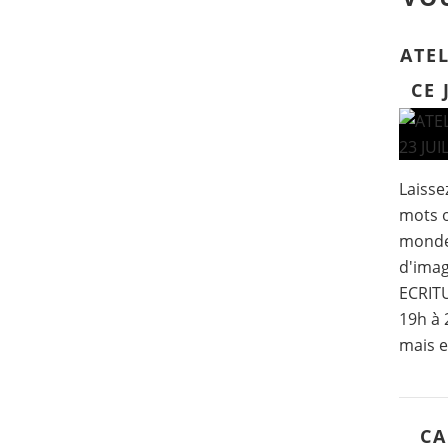
ATEL
CE 
Laissez
mots o
mondes
d'imag
ECRITU
19h à 
mais e
CA