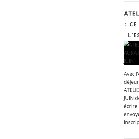
ATEL
: CE
L’E
Avec l’
déjeun
ATELI
JUIN d
écrire
envoyé
Inscri