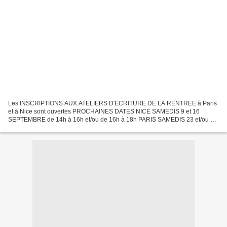
Les INSCRIPTIONS AUX ATELIERS D'ECRITURE DE LA RENTREE à Paris
et à Nice sont ouvertes PROCHAINES DATES NICE SAMEDIS 9 et 16
SEPTEMBRE de 14h à 16h et/ou de 16h à 18h PARIS SAMEDIS 23 et/ou 30
SEPTEMBRE de 13h à 15h et/ou de 15h à 17h Les inscriptions...