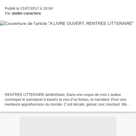
Publié le 21/07/2017 à 10:04
Par
atelier-caractere
RENTREE LITTERAIRE IanMcEwan, Dans une coque de noix L’auteur
convoque le surnaturel à travers la voix d’un foetus, le narrateur. Pour une
meilleure appréhension du monde. C’est décalé, génial, noir, mordant. Marie
Darrieussecq, Notre vie dans les forêts...