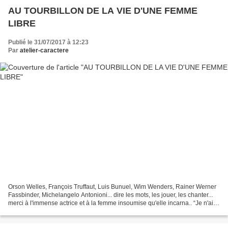
AU TOURBILLON DE LA VIE D'UNE FEMME
LIBRE
Publié le 31/07/2017 à 12:23
Par
atelier-caractere
Orson Welles, François Truffaut, Luis Bunuel, Wim Wenders, Rainer Werner
Fassbinder, Michelangelo Antonioni... dire les mots, les jouer, les chanter...
merci à l'immense actrice et à la femme insoumise qu'elle incarna.. “Je n'ai
pas de mémoire, je n'ai...